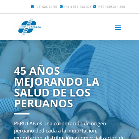
(01) 626-90-90
(+51) 983 452 308
(+51) 989 264 368
45 AÑOS
MEJORANDO LA
SALUD DE LOS
PERUANOS
PERULAB es una corporación de origen
peruano dedicada a la importación,
exportación, distribución y comercialización de