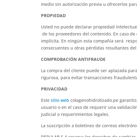
medio sin autorización previa u ofrecerlos para
PROPIEDAD
Usted no puede declarar propiedad intelectual
de los proveedores del contenido. En caso de 
implícita. En ningún esta compañía será respon
consecuentes u otras pérdidas resultantes del 
COMPROBACIÓN ANTIFRAUDE
La compra del cliente puede ser aplazada pa
rigurosa, para evitar transacciones fraudulent
PRIVACIDAD
Este
sitio web
colagenohidrolizado.pe garantiz
usuario o en el caso de requerir una validaci
judicial o requerimientos legales.
La suscripción a boletines de correos electrón
PERULAB S.A reserva los derechos de cambiar o