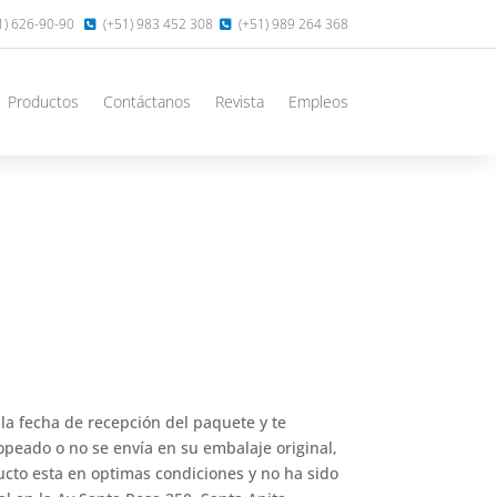
1) 626-90-90
(+51) 983 452 308
(+51) 989 264 368
Productos
Contáctanos
Revista
Empleos
la fecha de recepción del paquete y te
tropeado o no se envía en su embalaje original,
ucto esta en optimas condiciones y no ha sido