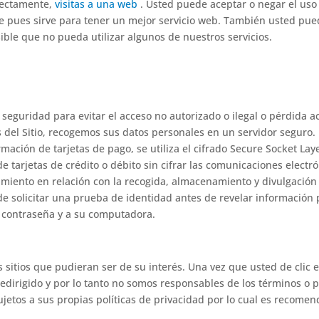
irectamente,
visitas a una web
. Usted puede aceptar o negar el uso
 pues sirve para tener un mejor servicio web. También usted pue
sible que no pueda utilizar algunos de nuestros servicios.
eguridad para evitar el acceso no autorizado o ilegal o pérdida a
s del Sitio, recogemos sus datos personales en un servidor segur
ación de tarjetas de pago, se utiliza el cifrado Secure Socket Lay
e tarjetas de crédito o débito sin cifrar las comunicaciones elect
edimiento en relación con la recogida, almacenamiento y divulgació
e solicitar una prueba de identidad antes de revelar información 
u contraseña y a su computadora.
s sitios que pudieran ser de su interés. Una vez que usted de clic
 redirigido y por lo tanto no somos responsables de los términos o 
 sujetos a sus propias políticas de privacidad por lo cual es recom