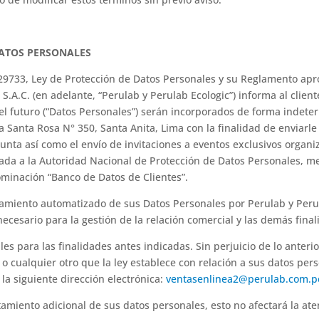
DATOS PERSONALES
 29733, Ley de Protección de Datos Personales y su Reglamento a
.C. (en adelante, “Perulab y Perulab Ecologic”) informa al client
en el futuro (“Datos Personales”) serán incorporados de forma inde
 Santa Rosa N° 350, Santa Anita, Lima con la finalidad de enviarl
junta así como el envío de invitaciones a eventos exclusivos organ
ada a la Autoridad Nacional de Protección de Datos Personales, me
minación “Banco de Datos de Clientes”.
tamiento automatizado de sus Datos Personales por Perulab y Peru
ecesario para la gestión de la relación comercial y las demás final
es para las finalidades antes indicadas. Sin perjuicio de lo anter
 cualquier otro que la ley establece con relación a sus datos perso
la siguiente dirección electrónica:
ventasenlinea2@perulab.com.p
amiento adicional de sus datos personales, esto no afectará la aten