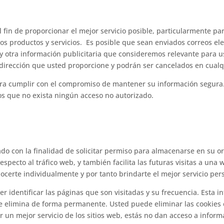
 fin de proporcionar el mejor servicio posible, particularmente p
os productos y servicios. Es posible que sean enviados correos el
s y otra información publicitaria que consideremos relevante para 
a dirección que usted proporcione y podrán ser cancelados en cua
a cumplir con el compromiso de mantener su información segura.
s que no exista ningún acceso no autorizado.
ado con la finalidad de solicitar permiso para almacenarse en su or
specto al tráfico web, y también facilita las futuras visitas a una
ocerte individualmente y por tanto brindarte el mejor servicio pe
er identificar las páginas que son visitadas y su frecuencia. Est
n se elimina de forma permanente. Usted puede eliminar las cooki
 un mejor servicio de los sitios web, estás no dan acceso a infor