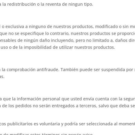
 la redistribución o la reventa de ningun tipo.
 o exclusiva a ninguno de nuestros productos, modificado o sin m
que no se especifique lo contrario, nuestros productos se proporc
sables de ningún daño incluyendo, pero no limitado a, daños direct
uso o de la imposibilidad de utilizar nuestros productos.
ra la comprobación antifraude. También puede ser suspendida por
as.
a que la información personal que usted envía cuenta con la segur
ón de los pedidos no serán entregados a terceros, salvo que deba 
icos publicitarios es voluntaria y podría ser seleccionada al momen
 de modificar estos términos sin previo aviso.