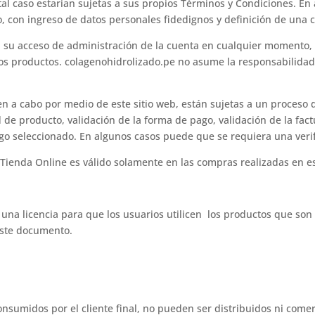
al caso estarían sujetas a sus propios Términos y Condiciones. En
io, con ingreso de datos personales fidedignos y definición de una 
ra su acceso de administración de la cuenta en cualquier momento,
os productos. colagenohidrolizado.pe no asume la responsabilidad
n a cabo por medio de este sitio web, están sujetas a un proceso de
ad de producto, validación de la forma de pago, validación de la fac
go seleccionado. En algunos casos puede que se requiera una verif
 Tienda Online es válido solamente en las compras realizadas en es
una licencia para que los usuarios utilicen los productos que son 
este documento.
umidos por el cliente final, no pueden ser distribuidos ni comerc