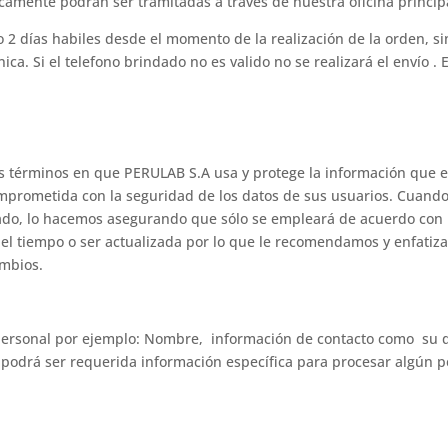
amente podran ser tramitadas a través de nuestra oficina principa
2 días habiles desde el momento de la realización de la orden, s
nica. Si el telefono brindado no es valido no se realizará el envío .
los términos en que PERULAB S.A usa y protege la información que
comprometida con la seguridad de los datos de sus usuarios. Cuand
icado, lo hacemos asegurando que sólo se empleará de acuerdo con
 el tiempo o ser actualizada por lo que le recomendamos y enfati
ambios.
personal por ejemplo: Nombre, información de contacto como su di
odrá ser requerida información específica para procesar algún pe