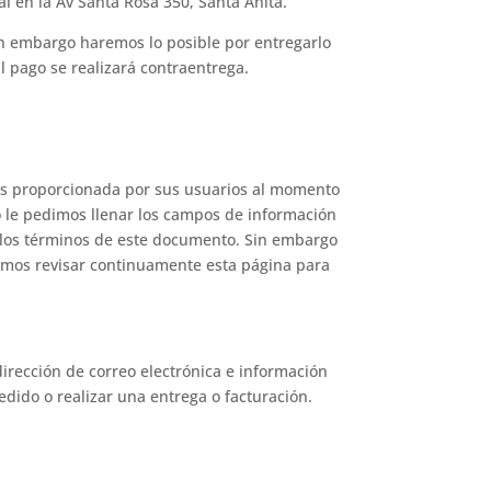
l en la Av Santa Rosa 350, Santa Anita.
in embargo haremos lo posible por entregarlo
 El pago se realizará contraentrega.
 es proporcionada por sus usuarios al momento
o le pedimos llenar los campos de información
 los términos de este documento. Sin embargo
zamos revisar continuamente esta página para
rección de correo electrónica e información
dido o realizar una entrega o facturación.