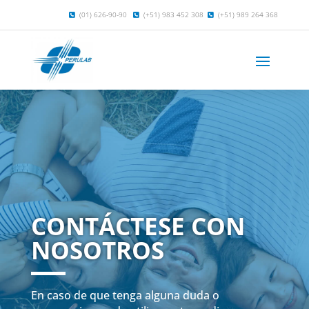
(01) 626-90-90
(+51) 983 452 308
(+51) 989 264 368
CONTÁCTESE CON
NOSOTROS
En caso de que tenga alguna duda o