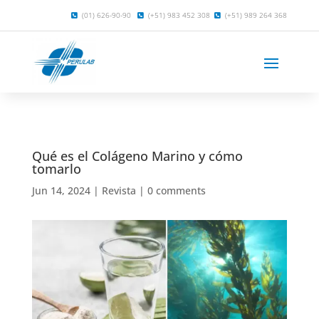
(01) 626-90-90
(+51) 983 452 308
(+51) 989 264 368
Qué es el Colágeno Marino y cómo
tomarlo
Jun 14, 2024
|
Revista
|
0 comments