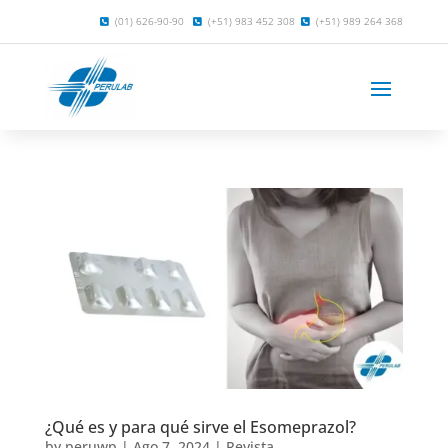
(01) 626-90-90
(+51) 983 452 308
(+51) 989 264 368
¿Qué es y para qué sirve el Esomeprazol?
by
peruwp
|
Ago 7, 2024
|
Revista