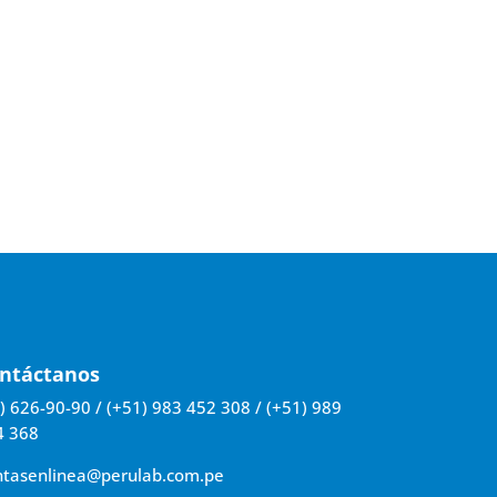
ntáctanos
) 626-90-90 / (+51) 983 452 308 / (+51) 989
4 368
ntasenlinea@perulab.com.pe