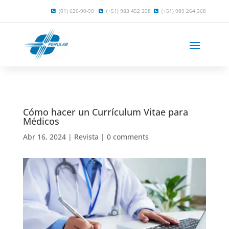
(01) 626-90-90
(+51) 983 452 308
(+51) 989 264 368
Cómo hacer un Currículum Vitae para
Médicos
Abr 16, 2024
|
Revista
|
0 comments